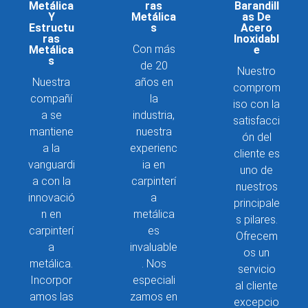
Metálica
Ras
Barandill
Y
Metálica
As De
Estructu
S
Acero
Ras
Inoxidabl
Con más
Metálica
E
S
de 20
Nuestro
Nuestra
años en
comprom
compañí
la
iso con la
a se
industria,
satisfacci
mantiene
nuestra
ón del
a la
experienc
cliente es
vanguardi
ia en
uno de
a con la
carpinterí
nuestros
innovació
a
principale
n en
metálica
s pilares.
carpinterí
es
Ofrecem
a
invaluable
os un
metálica.
. Nos
servicio
Incorpor
especiali
al cliente
amos las
zamos en
excepcio