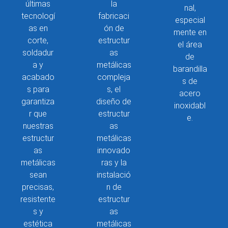
últimas
la
nal,
tecnologí
fabricaci
especial
as en
ón de
mente en
corte,
estructur
el área
soldadur
as
de
a y
metálicas
barandilla
acabado
compleja
s de
s para
s, el
acero
garantiza
diseño de
inoxidabl
r que
estructur
e.
nuestras
as
estructur
metálicas
as
innovado
metálicas
ras y la
sean
instalació
precisas,
n de
resistente
estructur
s y
as
estética
metálicas